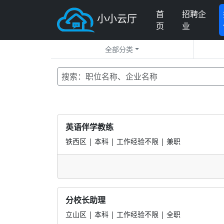
首
招聘企
小小云厅
页
业
全部分类