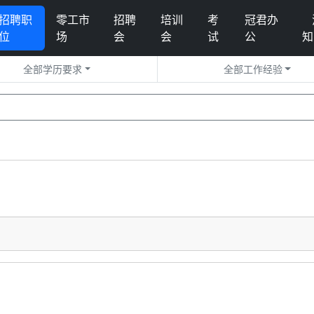
招聘职
零工市
招聘
培训
考
冠君办
位
场
会
会
试
公
知
全部学历要求
全部工作经验